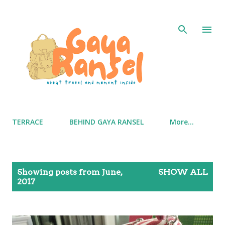
Skip to main content
TERRACE
BEHIND GAYA RANSEL
More…
P
Showing posts from June,
SHOW ALL
o
2017
s
t
s