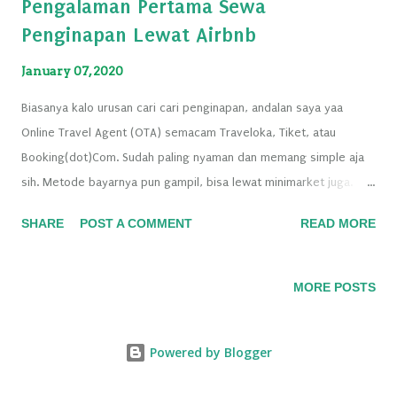
Pengalaman Pertama Sewa
Penginapan Lewat Airbnb
January 07, 2020
Biasanya kalo urusan cari cari penginapan, andalan saya yaa
Online Travel Agent (OTA) semacam Traveloka, Tiket, atau
Booking(dot)Com. Sudah paling nyaman dan memang simple aja
sih. Metode bayarnya pun gampil, bisa lewat minimarket juga.
Add caption Terus kan, penasaran aja lihat temen yang selalu
SHARE
POST A COMMENT
READ MORE
bisa dapet penginapan yang homey banget, plus ratenya yang
kalau diitung-itung ya murah juga. Dia selalu bilang pakai Airbnb
kalau cari penginapan. Jadi, di Airbnb itu jenis penginapannya itu
MORE POSTS
apartemen dan homestay gitu. Cocok banget buat yang
nginepnya rombongan. Soalnya jadi lebih murah timbang sewa
Powered by Blogger
kamar hotel.