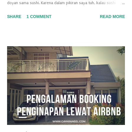
doyan sama sushi. Karena dalam pikiran saya tuh, kalau sushi
pasti mentah. Soalnya lihat sushi yang isinya salmon mentah,
SHARE
1 COMMENT
READ MORE
ditambah ada telur ikannya segala. Udah eneg aja bayanginnya.
Terus kan, some day saya masih nyimpen voucher belanja. tapi
bisa dipakai buat makan di beberapa resto gitu. Salah satu
restonya itu resto sushi. Karena bosan banget beli pizza atau
ayam pakai voucher, akhirnya nyobalah buat ke resto sushi. Nah,
dari situ deh saya tau kalau sushi ada varian yang matangnya. Eh
kemana aja yak saya, sungguh kurang update :p