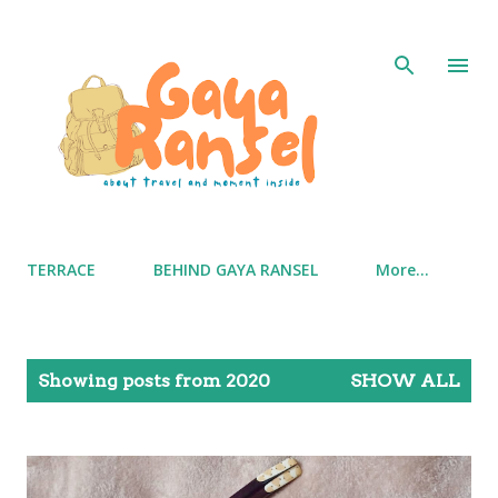
Skip to main content
TERRACE
BEHIND GAYA RANSEL
More…
P
Showing posts from 2020
SHOW ALL
o
s
t
s