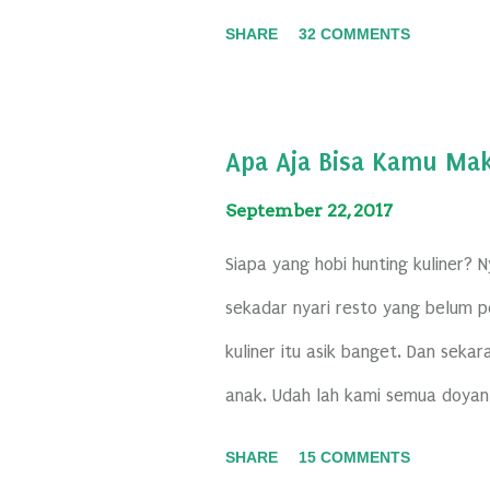
yang-sekolahnya-full-day- bisa sed
SHARE
32 COMMENTS
sekolahnya. Akhir pekan kemarin, 
Eh, pas banget diajakin sama Gran
Acaranya bareng sama temen-tem
Apa Aja Bisa Kamu Ma
yang ikutan dan diajak seru-serua
September 22, 2017
Siapa yang hobi hunting kuliner? 
sekadar nyari resto yang belum pe
kuliner itu asik banget. Dan seka
anak. Udah lah kami semua doyan 
Biasanya saya cari referensi dulu
SHARE
15 COMMENTS
cocok, langsung deh didatangin res