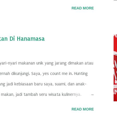
ikit relax . Biar hari senin bisa semangat lagi
READ MORE
lagi pengen banget ngajak anak-anak jalan-jalan.
d Tjokro Jakarta buat ikutan Family Time.
en dari BloggerCrony. Cuma ada 10 keluarga aja
kan Di Hanamasa
n di hotel.
Nyari-nyari makanan unik yang jarang dimakan atau
rnah dikunjungi. Saya, yes count me in. Hunting
rang jadi kebiasaan baru saya, suami, dan anak-
makan, jadi tambah seru wisata kulinernya.
 di blog-blog para food blogger. Pas ketemu yang
READ MORE
tonya. Pas banget lagi suka cari-cari kulineran,