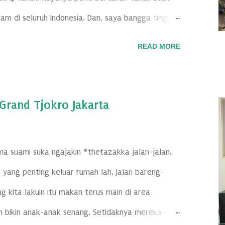
 di seluruh Indonesia. Dan, saya bangga tinggal
an alam Indonesia bukan cuma bikin jatuh cinta
READ MORE
n ikut jatuh cinta. Lihat aja berapa banyak
hari datang ke Indonesia buat liburan. Kalau kita
ya ngerasa bukan di Bali saking banyaknya bule
Grand Tjokro Jakarta
a, Bali jadi destinasi favoritnya para bule.
itu cuma Bali.
a suami suka ngajakin #thetazakka jalan-jalan.
yang penting keluar rumah lah. Jalan bareng-
g kita lakuin itu makan terus main di area
h bikin anak-anak senang. Setidaknya mereka-