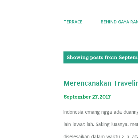
TERRACE
BEHIND GAYA RA
P
Showing posts from Septemb
o
s
Merencanakan Travelin
t
s
September 27, 2017
Indonesia emang ngga ada duanny
lain lewat lah. Saking luasnya, me
diselesaikan dalam waktu 2, 3, a