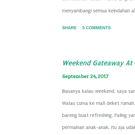
menyambangi semua keindahan alam
dan jadi warga Indonesia. Keindah
SHARE
5 COMMENTS
warganya aja, tapi warga dunia pu
wisatawan mancanegara yang tiap 
ke Bali deh misalnya, kita tuh ka
Weekend Gateaway At
yang berhamburan. Dimana-mana. Iy
September 24, 2017
Malah ada yang tahunya Indonesia 
Biasanya kalau weekend, saya sam
Walau cuma ke mall deket rumah, 
bareng buat refreshing. Paling yan
permainan anak-anak. Itu aja uda