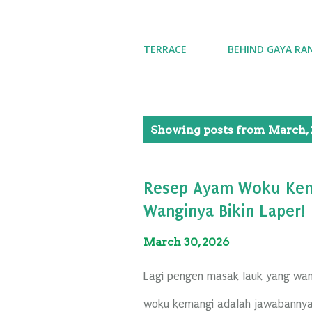
TERRACE
BEHIND GAYA RA
P
Showing posts from March, 
o
s
Resep Ayam Woku Kem
t
Wanginya Bikin Laper!
s
March 30, 2026
Lagi pengen masak lauk yang wa
woku kemangi adalah jawabannya