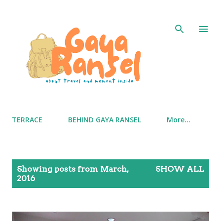
Skip to main content
TERRACE
BEHIND GAYA RANSEL
More…
P
Showing posts from March,
SHOW ALL
o
2016
s
t
s