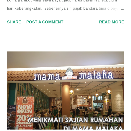
ke harga tiket yang saya bayar. Jadi, harus bayar lagi sebelum
hari keberangkatan. Sebenernya sih pajak bandara bisa dibayar
pakai kartu kredit. Tapi, berhubung ngga punya kartu kredit,
SHARE
POST A COMMENT
READ MORE
satu-satunya cara adalah bayar langsung di kantornya Air Asia.
Sayangnya di Bekasi ngga ada kantor Air Asia. Yang terdekat itu
adanya di Plaza Sarinah, Jakarta.