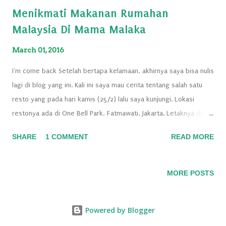
Menikmati Makanan Rumahan
Malaysia Di Mama Malaka
March 01, 2016
I'm come back Setelah bertapa kelamaan, akhirnya saya bisa nulis
lagi di blog yang ini. Kali ini saya mau cerita tentang salah satu
resto yang pada hari kamis (25/2) lalu saya kunjungi. Lokasi
restonya ada di One Bell Park, Fatmawati, Jakarta. Letaknya di
basement ya, jadi nanti kalau nyari bisa langsung ketemu. Sesuai
SHARE
1 COMMENT
READ MORE
dengan namanya, Mama Malaka adalah resto yang asalnya dari
Malaysia. Menu yang disajikan pun menu-menu rumahan yang
terkenal di Malaysia. Konsep resto pun dibuat senyaman mungkin
MORE POSTS
seperti di rumah sendiri. Saat saya datang, suasananya belum
terlalu ramai jadi masih asik buat foto-foto. Interiornya benar-
Powered by Blogger
benar dibuat mirip seperti di rumah. Jadi, seperti makan di rumah