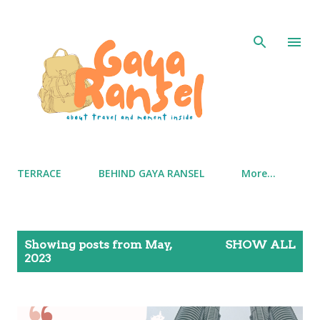
Skip to main content
TERRACE
BEHIND GAYA RANSEL
More…
P
Showing posts from May,
SHOW ALL
o
2023
s
t
s