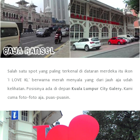
Salah satu spot yang paling terkenal di dataran merdeka itu ikon
'I LOVE KL' berwarna merah menyala yang dari jauh aja udah
kelihatan. Posisinya ada di depan
Kuala Lumpur City Galery
. Kami
cuma foto-foto aja, puas-puasin.