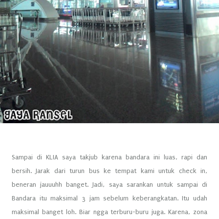
Sampai di KLIA saya takjub karena bandara ini luas, rapi dan
bersih. Jarak dari turun bus ke tempat kami untuk check in,
beneran jauuuhh banget. Jadi, saya sarankan untuk sampai di
Bandara itu maksimal 3 jam sebelum keberangkatan. Itu udah
maksimal banget loh. Biar ngga terburu-buru juga. Karena, zona