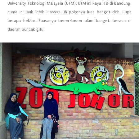
University Teknologi Malaysia (UTM). UTM ini kaya ITB di Bandung,
cuma ini jauh lebih luassss, ih pokonya luas banget deh. Lupa
berapa hektar. Suasanya bener-bener alam banget, berasa di
daerah puncak gitu.