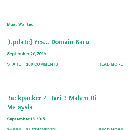
P
o
s
Most Wanted
t
a
[Update] Yes... Domain Baru
C
o
September 26, 2016
m
m
SHARE
108 COMMENTS
READ MORE
e
n
t
Backpacker 4 Hari 3 Malam Di
Malaysia
September 13, 2015
SHARE
23 COMMENTS
READ MORE