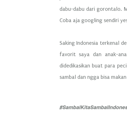
dabu-dabu dari gorontalo. M
Coba aja googling sendiri ye
Saking Indonesia terkenal d
favorit saya dan anak-an
didedikasikan buat para pec
sambal dan ngga bisa makan
#SambalKitaSambalIndone