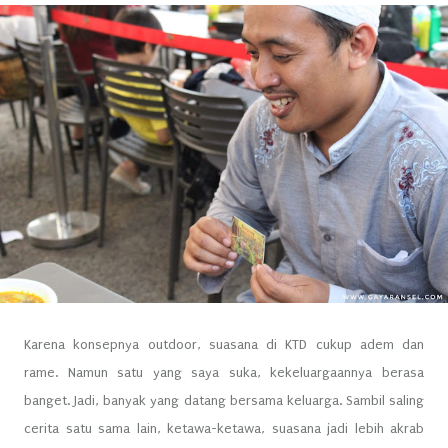
Karena konsepnya outdoor, suasana di KTD cukup adem dan
rame. Namun satu yang saya suka, kekeluargaannya berasa
banget. Jadi, banyak yang datang bersama keluarga. Sambil saling
cerita satu sama lain, ketawa-ketawa, suasana jadi lebih akrab