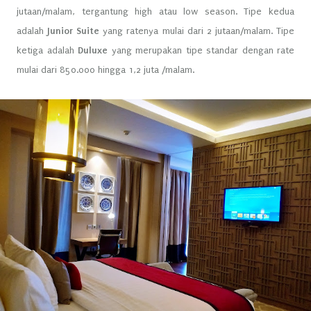
jutaan/malam, tergantung high atau low season. Tipe kedua
adalah
Junior Suite
yang ratenya mulai dari 2 jutaan/malam. Tipe
ketiga adalah
Duluxe
yang merupakan tipe standar dengan rate
mulai dari 850.000 hingga 1,2 juta /malam.