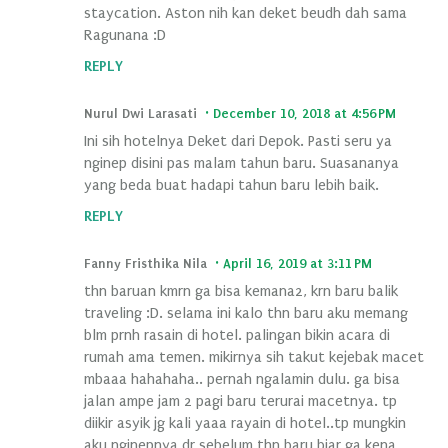
staycation. Aston nih kan deket beudh dah sama
Ragunana :D
REPLY
Nurul Dwi Larasati
December 10, 2018 at 4:56 PM
Ini sih hotelnya Deket dari Depok. Pasti seru ya
nginep disini pas malam tahun baru. Suasananya
yang beda buat hadapi tahun baru lebih baik.
REPLY
Fanny Fristhika Nila
April 16, 2019 at 3:11 PM
thn baruan kmrn ga bisa kemana2, krn baru balik
traveling :D. selama ini kalo thn baru aku memang
blm prnh rasain di hotel. palingan bikin acara di
rumah ama temen. mikirnya sih takut kejebak macet
mbaaa hahahaha.. pernah ngalamin dulu. ga bisa
jalan ampe jam 2 pagi baru terurai macetnya. tp
diikir asyik jg kali yaaa rayain di hotel..tp mungkin
aku nginepnya dr sebelum thn baru biar ga kena