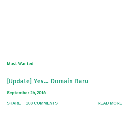
P
o
s
Most Wanted
t
a
[Update] Yes... Domain Baru
C
o
September 26, 2016
m
m
SHARE
108 COMMENTS
READ MORE
e
n
t