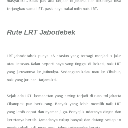
masyarakat. Kalau pas ada kerjaan di Jakarta dan lokasinya bisa
terjangkau sama LRT, pasti saya bakal milih naik LRT.
Rute LRT Jabodebek
LRT Jabodetabek punya 18 stasiun yang terbagi menjadi 2 jalur
atau lintasan. Kalau seperti saya yang tinggal di Bekasi, naik LRT
yang jurusannya ke Jatimulya. Sedangkan kalau mau ke Cibubur,
naik yang jurusan Harjamukti.
Sejak ada LRT, kemacetan yang sering terjadi di ruas tol Jakarta
Cikampek pun berkurang. Banyak yang lebih memilih naik LRT
yang lebih cepat dan nyaman juga. Penyejuk udaranya dingin dan
keretanya bersih. Armadanya cukup banyak dan datang setiap 10
menit sekali. Jadi, ngga perlu takut ketinggalan kereta.