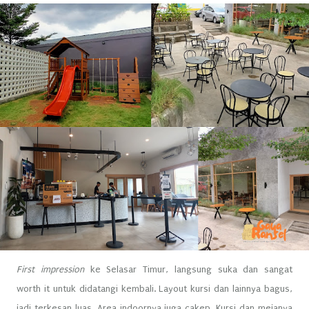
First impression
ke Selasar Timur, langsung suka dan sangat
worth it untuk didatangi kembali. Layout kursi dan lainnya bagus,
jadi terkesan luas. Area indoornya juga cakep. Kursi dan mejanya