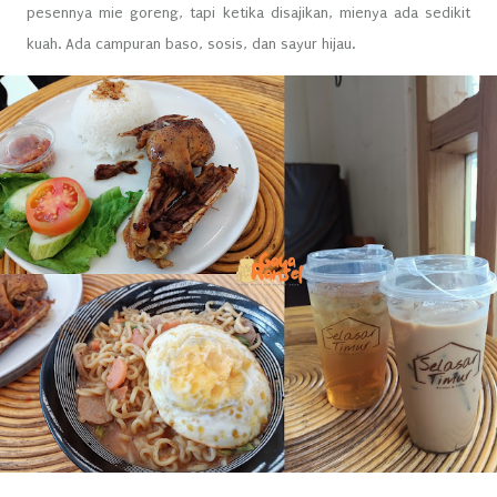
pesennya mie goreng, tapi ketika disajikan, mienya ada sedikit
kuah. Ada campuran baso, sosis, dan sayur hijau.