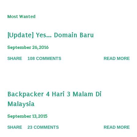
P
o
s
Most Wanted
t
a
[Update] Yes... Domain Baru
C
o
September 26, 2016
m
m
SHARE
108 COMMENTS
READ MORE
e
n
t
Backpacker 4 Hari 3 Malam Di
Malaysia
September 13, 2015
SHARE
23 COMMENTS
READ MORE